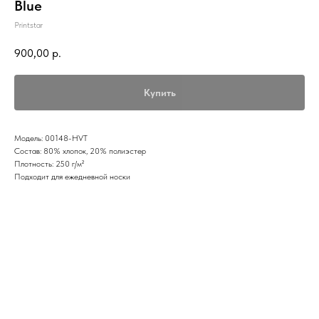
Blue
Printstar
900,00
р.
Купить
Модель: 00148-HVT
Состав: 80% хлопок, 20% полиэстер
Плотность: 250 г/м²
Подходит для ежедневной носки